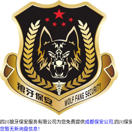
四川狼牙保安服务有限公司为您免费提供
成都保安公司
,四川保
您暂无新询盘信息！