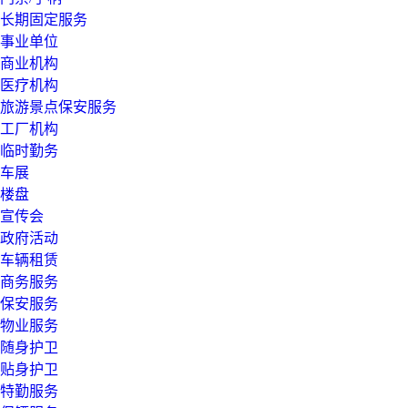
长期固定服务
事业单位
商业机构
医疗机构
旅游景点保安服务
工厂机构
临时勤务
车展
楼盘
宣传会
政府活动
车辆租赁
商务服务
保安服务
物业服务
随身护卫
贴身护卫
特勤服务