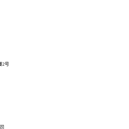
楼2号
公司