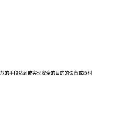
范的手段达到或实现安全的目的的设备或器材