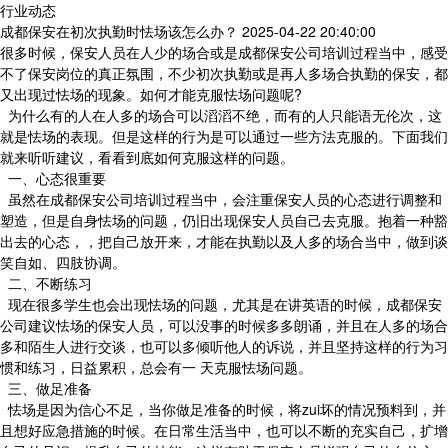
行业动态
成都保安在初次执勤时怯场该怎么办？
2025-04-22 20:40:00
很多时候，保安人员在人少的场合或是成都保安公司培训过程当中，感受
不了保安岗位的真正氛围，不少初次执勤或是再人多场合执勤的保安，都
又出现过怯场的现象。如何才能克服怯场问题呢?
为什么有的人在人多的场合可以滔滔不绝，而有的人只能语无伦次，这
就是怯场的表现。但是这样的行为是可以通过一些方法克服的。下面我们
就来听听建议，看看到底如何克服这样的问题。
一、心态很重要
虽然在成都保安公司培训过程当中，会注重保安人员的心态进行调整和
塑造，但是自身怯场的问题，仍旧出现保安人员自己去克服。抱着一种豁
出去的心态，，把自己放开来，才能在执勤以及人多的场合当中，做到谈
笑自如、四肢协调。
二、不断练习
现在很多学生也会出现怯场的问题，尤其是在讲英语的时候，成都保安
公司建议怯场的保安人员，可以没事的时候多多朗诵，并且在人多的场合
多和陌生人进行交谈，也可以多倾听他人的诉说，并且坚持这样的行为习
惯和练习，日益累积，总会有一 天克服怯场问题。
三、做足准备
怯场是因为信心不足，当你做足准备的时候，将zui坏的情况预料到，并
且想好应急措施的时候。在日常生活当中，也可以不断的充实自己，扩增